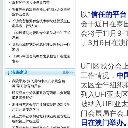
爆买的中国人令世界兴奋
郭牧先生再次担任浙江省国际会议展览
以“
信任的平台
业协会会长
长沙商贸旅游职业技术学院经贸系主任
会于近日在泰国
谢早春一行5人来...
会将于11月9
《会展策划与管理专业教学标准》正式
发布
于3月6日在澳
义乌商城展览公司总经理助理孙甜一行
来访
《2012中国会展教育发展报告》在北京
发布
UFI区域分会
清廉建设
更多>>
工作情况，
中
我院举办“深入贯彻中央八项规定精
太区全年组织
神”学习教育动员会...
列入UFI亚太
研究院举办党风廉政教育活动—参观清
廉教育云展馆
被纳入UFI
浙江省东方会展产业研究院围绕新质生
产力开展专题学习
门会展局在会
吕玉龙书记参加省社科联业务主管社会
日在澳门举办
组织第三片组主题...