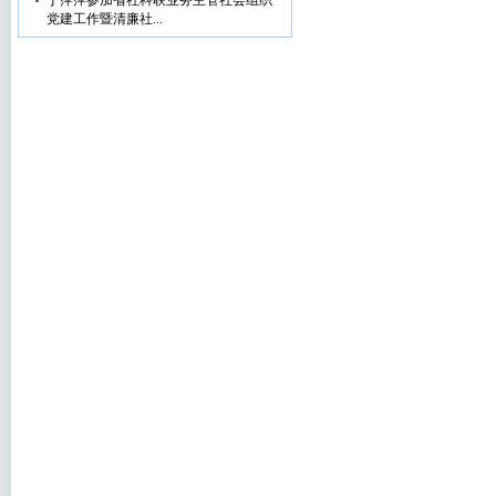
丁萍萍参加省社科联业务主管社会组织
党建工作暨清廉社...