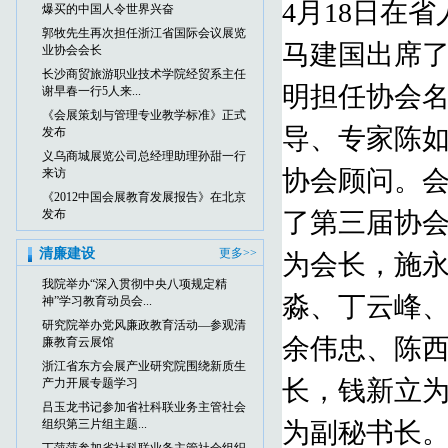
4月18日在
爆买的中国人令世界兴奋
郭牧先生再次担任浙江省国际会议展览
马建国出席
业协会会长
长沙商贸旅游职业技术学院经贸系主任
明担任协会
谢早春一行5人来...
《会展策划与管理专业教学标准》正式
导、专家陈
发布
义乌商城展览公司总经理助理孙甜一行
协会顾问。
来访
《2012中国会展教育发展报告》在北京
发布
了第三届协
清廉建设
更多>>
为会长，施
我院举办“深入贯彻中央八项规定精
淼、丁云峰
神”学习教育动员会...
研究院举办党风廉政教育活动—参观清
余伟忠、陈
廉教育云展馆
浙江省东方会展产业研究院围绕新质生
长，钱新立
产力开展专题学习
吕玉龙书记参加省社科联业务主管社会
组织第三片组主题...
为副秘书长。