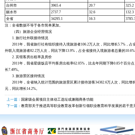
台州市
3965.4
20.7
325.2
丽水市
2737.7
32.6
132.3
全省
34295.1
16.3
3785.
注：全省数据不等于各市简单累加。
（四）旅游企业经营情况
1. 旅行社外联接待情况
2011年，我省旅行社有组织接待入境旅游者106.2万人次，同比增长5.7%，占
外联入境旅游者82.2万人次，同比下降13.9%，占全省接待入境旅游者总量的10.6
2. 宾馆客房出租率及房价
2011年，我省星级饭店平均客房出租率62.05%，比去年同期下降0.85个百分点
长7.49%。
3. 旅游景区接待情况
2011年，全省纳入统计范围的旅游景区累计接待游客34382.6万人次，同比增长17
元，同比增长14.2%。
上一篇：
国家级会展项目主体动工选址或兼顾商务功能
下一篇：
教育部关于推进高等职业教育改革创新引领职业教育科学发展的若干意