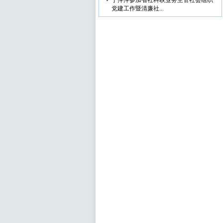
丁萍萍参加省社科联业务主管社会组织
党建工作暨清廉社...