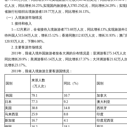
亿人次，同比增长16.25%,实现国内旅游收入3785.25亿元，同比增长24.29%；实现
省旅行社组织出境旅游者119.77万人次，同比增长16.13%。
（一）入境旅游市场情况
1. 接待和收入
1—12月累计，全省接待入境旅游者773.69万人次，同比增长13%,实现旅游外汇收
待外国人515.04万人次，增长15.12%；香港同胞112.83万人次，增长31.93%；澳
120.93万人次，下降6.08%。
2. 主要客源市场情况
2011年，我省入境外国旅游者按各大洲的分布情况是：亚洲游客275.14万人次，同
同比增长20.9%；美洲游客65.14万人次，同比增长17.37%；大洋洲游客21.62万人次
比增长23.17%。
2011年，我省入境旅游主要客源国情况：
来浙人数
国别
同比（%）
国别
（万人次）
韩国
79.1
10.7
加拿大
日本
77.3
9.2
澳大利亚
美国
38.8
14.8
西班牙
马来西亚
25.9
8.8
印度
新加坡
16.7
4.1
印度尼西亚
德国
16.2
18.1
荷兰