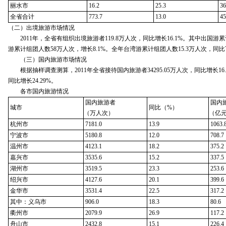
丽水市
16.2
25.3
36
全省合计
773.7
13.0
45
（二）出境旅游市场情况
2011年，全省有组织出境旅游者119.8万人次，同比增长16.1%。其中出国游累计
游累计组团人数58万人次，增长8.1%。全年台湾游累计组团人数15.3万人次，同比下
（三）国内旅游市场情况
根据抽样调查测算，2011年全省接待国内旅游者34295.05万人次，同比增长16.2
同比增长24.29%。
各市国内旅游情况
国内旅游者
国内
城市
同比（%）
（万人次）
（亿
杭州市
7181.0
13.9
1063.
宁波市
5180.8
12.0
708.7
温州市
4123.1
18.2
375.2
嘉兴市
3535.6
15.2
337.5
湖州市
3519.5
23.3
253.6
绍兴市
4127.6
20.1
399.6
金华市
3531.4
22.5
317.2
其中：义乌市
906.0
18.3
80.6
衢州市
2079.9
26.9
117.2
舟山市
2432.8
15.1
226.4