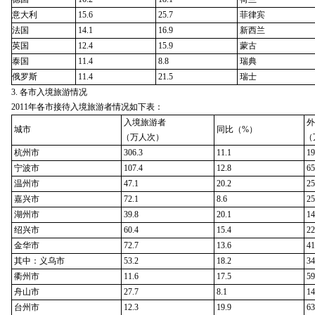
意大利
15.6
25.7
菲律宾
法国
14.1
16.9
新西兰
英国
12.4
15.9
蒙古
泰国
11.4
8.8
瑞典
俄罗斯
11.4
21.5
瑞士
3. 各市入境旅游情况
2011年各市接待入境旅游者情况如下表：
入境旅游者
外
城市
同比（%）
（万人次）
（
杭州市
306.3
11.1
19
宁波市
107.4
12.8
65
温州市
47.1
20.2
25
嘉兴市
72.1
8.6
25
湖州市
39.8
20.1
14
绍兴市
60.4
15.4
22
金华市
72.7
13.6
41
其中：义乌市
53.2
18.2
34
衢州市
11.6
17.5
59
舟山市
27.7
8.1
14
台州市
12.3
19.9
63