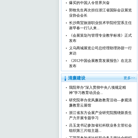
爆买的中国人令世界兴奋
郭牧先生再次担任浙江省国际会议展览
业协会会长
长沙商贸旅游职业技术学院经贸系主任
谢早春一行5人来...
《会展策划与管理专业教学标准》正式
发布
义乌商城展览公司总经理助理孙甜一行
来访
《2012中国会展教育发展报告》在北京
发布
清廉建设
更多>>
我院举办“深入贯彻中央八项规定精
神”学习教育动员会...
研究院举办党风廉政教育活动—参观清
廉教育云展馆
浙江省东方会展产业研究院围绕新质生
产力开展专题学习
吕玉龙书记参加省社科联业务主管社会
组织第三片组主题...