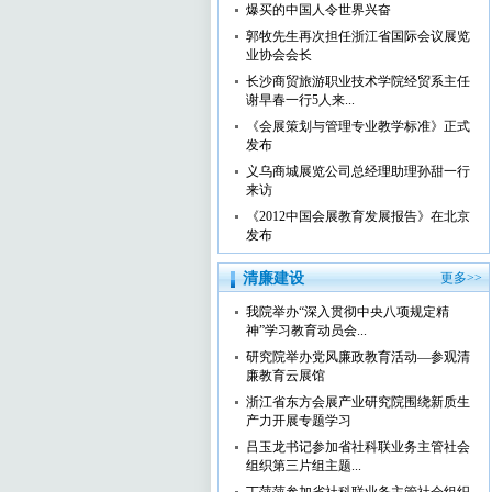
爆买的中国人令世界兴奋
郭牧先生再次担任浙江省国际会议展览
业协会会长
长沙商贸旅游职业技术学院经贸系主任
谢早春一行5人来...
《会展策划与管理专业教学标准》正式
发布
义乌商城展览公司总经理助理孙甜一行
来访
《2012中国会展教育发展报告》在北京
发布
清廉建设
更多>>
我院举办“深入贯彻中央八项规定精
神”学习教育动员会...
研究院举办党风廉政教育活动—参观清
廉教育云展馆
浙江省东方会展产业研究院围绕新质生
产力开展专题学习
吕玉龙书记参加省社科联业务主管社会
组织第三片组主题...