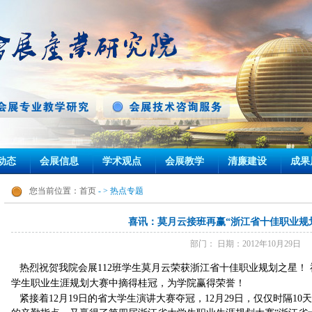
动态
会展信息
学术观点
会展教学
清廉建设
成果
您当前位置：
首页
- > 热点专题
喜讯：莫月云接班再赢“浙江省十佳职业规
部门： 日期：2012年10月29日
热烈祝贺我院会展112班学生莫月云荣获浙江省十佳职业规划之星！
学生职业生涯规划大赛中摘得桂冠，为学院赢得荣誉！
紧接着12月19日的省大学生演讲大赛夺冠，12月29日，仅仅时隔1