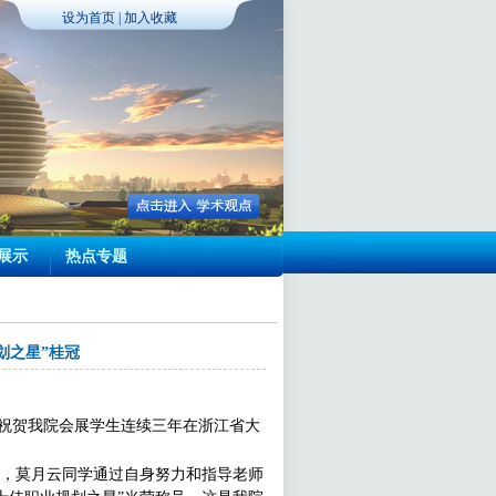
设为首页
|
加入收藏
展示
热点专题
划之星”桂冠
 祝贺我院会展学生连续三年在浙江省大
0天，莫月云同学通过自身努力和指导老师